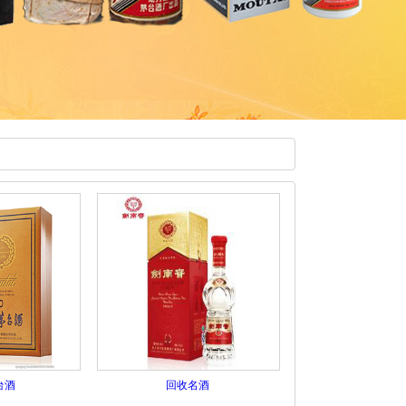
台酒
回收名酒